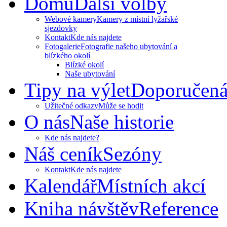
Domů
Další volby
Webové kamery
Kamery z místní lyžařské
sjezdovky
Kontakt
Kde nás najdete
Fotogalerie
Fotografie našeho ubytování a
blízkého okolí
Blízké okolí
Naše ubytování
Tipy na výlet
Doporučená
Užitečné odkazy
Může se hodit
O nás
Naše historie
Kde nás najdete?
Náš ceník
Sezóny
Kontakt
Kde nás najdete
Kalendář
Místních akcí
Kniha návštěv
Reference