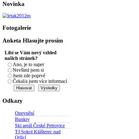
Novinka
Fotogalerie
Anketa
Hlasujte prosím
Líbí se Vám nový vzhled
našich stránek?
Ano, je to super
Nevšiml jsem si
Jsem zde poprvé
Čekal/a jsem více informací
Odkazy
Opevnění
Bunkry
Ski areál České Petrovice
TJ Sokol Klášterec nad
Orlicí