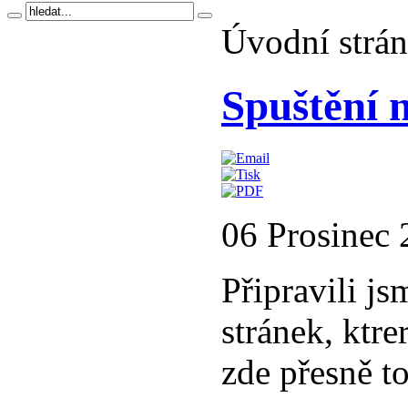
Úvodní strá
Spuštění 
06 Prosinec
Připravili j
stránek, ktre
zde přesně to