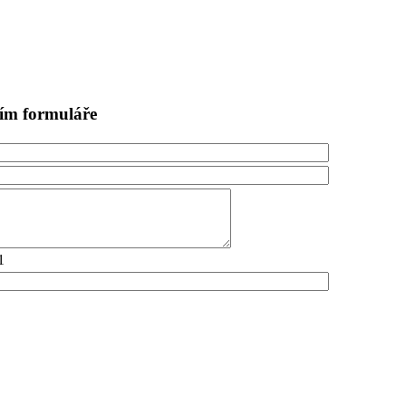
ním formuláře
1