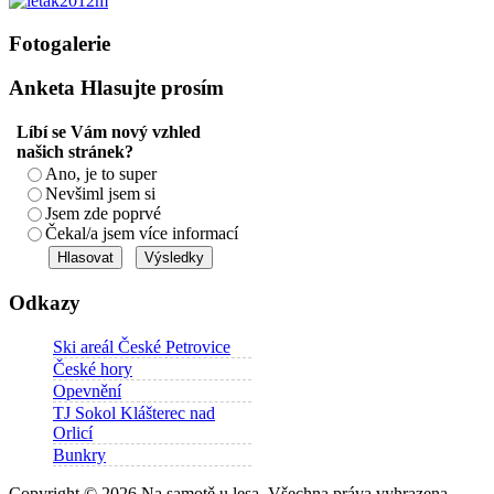
Fotogalerie
Anketa
Hlasujte prosím
Líbí se Vám nový vzhled
našich stránek?
Ano, je to super
Nevšiml jsem si
Jsem zde poprvé
Čekal/a jsem více informací
Odkazy
Ski areál České Petrovice
České hory
Opevnění
TJ Sokol Klášterec nad
Orlicí
Bunkry
Copyright © 2026 Na samotě u lesa. Všechna práva vyhrazena.