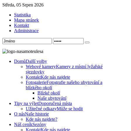
Středa, 05 Srpen 2026
Statistika
Mapa stránek
Kontakt
Administrace
Domů
Další volby
Webové kamery
Kamery z místní lyžařské
sjezdovky
Kontakt
Kde nás najdete
Fotogalerie
Fotografie našeho ubytování a
blízkého okolí
Blízké okolí
Naše ubytování
Tipy na výlet
Doporučená místa
Užitečné odkazy
Může se hodit
O nás
Naše historie
Kde nás najdete?
Náš ceník
Sezóny
Kontakt
Kde nás najdete