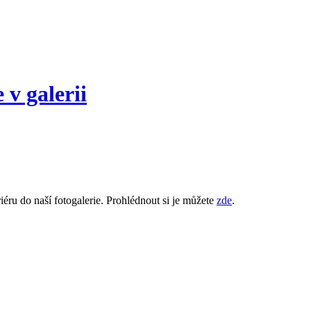
 v galerii
riéru do naší fotogalerie. Prohlédnout si je můžete
zde
.