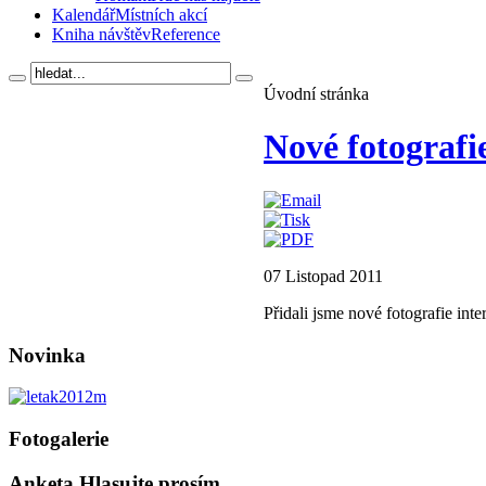
Kalendář
Místních akcí
Kniha návštěv
Reference
Úvodní stránka
Nové fotografie
07 Listopad 2011
Přidali jsme nové fotografie inte
Novinka
Fotogalerie
Anketa
Hlasujte prosím