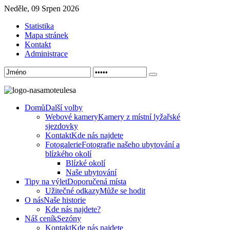
Neděle, 09 Srpen 2026
Statistika
Mapa stránek
Kontakt
Administrace
Domů
Další volby
Webové kamery
Kamery z místní lyžařské
sjezdovky
Kontakt
Kde nás najdete
Fotogalerie
Fotografie našeho ubytování a
blízkého okolí
Blízké okolí
Naše ubytování
Tipy na výlet
Doporučená místa
Užitečné odkazy
Může se hodit
O nás
Naše historie
Kde nás najdete?
Náš ceník
Sezóny
Kontakt
Kde nás najdete